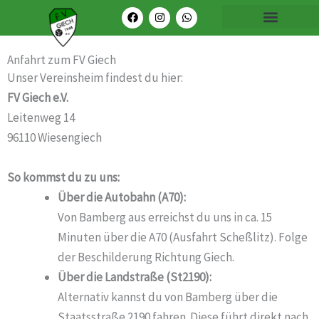
Zum
F
I
W
Menü
a
n
h
Inhalt
c
s
a
e
t
t
springen
b
a
s
Anfahrt zum FV Giech
o
g
a
o
r
p
Unser Vereinsheim findest du hier:
k
a
p
FV Giech e.V.
m
Leitenweg 14
96110 Wiesengiech
So kommst du zu uns:
Über die Autobahn (A70):
Von Bamberg aus erreichst du uns in ca. 15
Minuten über die A70 (Ausfahrt Scheßlitz). Folge
der Beschilderung Richtung Giech.
Über die Landstraße (St2190):
Alternativ kannst du von Bamberg über die
Staatsstraße 2190 fahren. Diese führt direkt nach