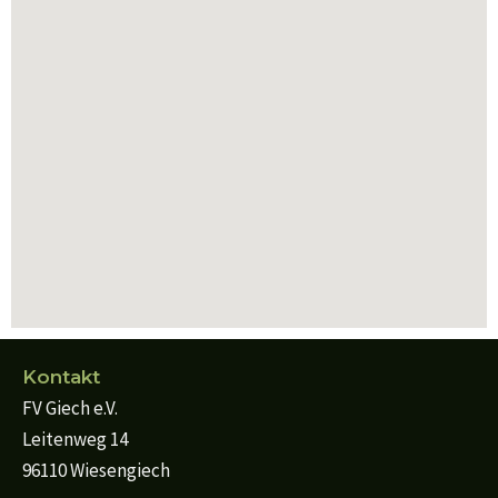
Kontakt
FV Giech e.V.
Leitenweg 14
96110 Wiesengiech