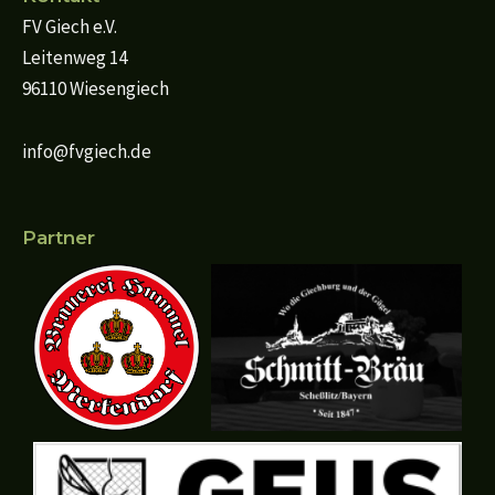
FV Giech e.V.
Leitenweg 14
96110 Wiesengiech
info@fvgiech.de
Partner