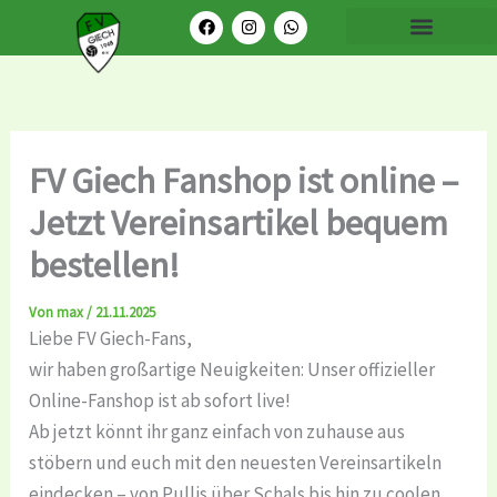
Zum
F
I
W
Menü
a
n
h
Inhalt
c
s
a
e
t
t
springen
b
a
s
o
g
a
o
r
p
k
a
p
m
FV Giech Fanshop ist online –
Jetzt Vereinsartikel bequem
bestellen!
Von
max
/
21.11.2025
Liebe FV Giech-Fans,
wir haben großartige Neuigkeiten: Unser offizieller
Online-Fanshop ist ab sofort live!
Ab jetzt könnt ihr ganz einfach von zuhause aus
stöbern und euch mit den neuesten Vereinsartikeln
eindecken – von Pullis über Schals bis hin zu coolen