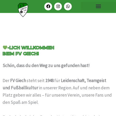
Zum
F
I
W
Menü
a
n
h
Inhalt
c
s
a
e
t
t
springen
b
a
s
o
g
a
o
r
p
k
a
p
m
-LICH WILLKOMMEN
BEIM FV GIECH!
Schön, dass du den Weg zu uns gefunden hast!
Der
FV Giech
steht seit
1948
für
Leidenschaft, Teamgeist
und Fußballkultur
in unserer Region. Auf und neben dem
Platz geben wir alles – für unseren Verein, unsere Fans und
den Spaß am Spiel.