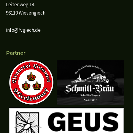
Leitenweg 14
96110 Wiesengiech
info@fvgiech.de
Partner